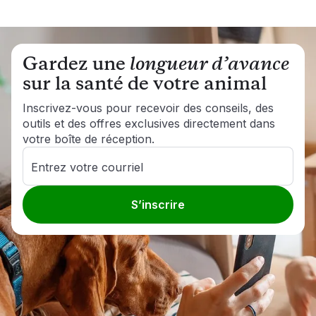
mesure qu’il grandit. 
Encouragez le jeu sans limites, les mouvements 
conscients et le plaisir sans fin à tout âge grâce aux 
Gardez une
longueur d’avance
suppléments pour la santé des articulations 
sur la santé de votre animal
scientifiquement formulés de PetLabCo.®
Inscrivez-vous pour recevoir des conseils, des
outils et des offres exclusives directement dans
votre boîte de réception.
Entrez votre courriel
S’inscrire