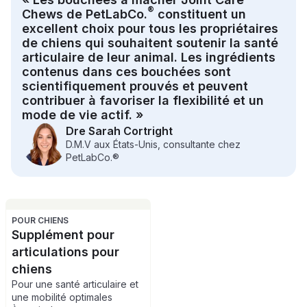
favoriser le confort quotidien des hanches et des
®
Chews de PetLabCo.
constituent un
articulations et pour contribuer à la gestion des
excellent choix pour tous les propriétaires
raideurs articulaires occasionnelles. Préparés à partir
de chiens qui souhaitent soutenir la santé
d’ingrédients de première qualité tels que la
articulaire de leur animal. Les ingrédients
glucosamine, les oméga-3 et les moules vertes, nos
contenus dans ces bouchées sont
suppléments pour articulations pour chiens peuvent
scientifiquement prouvés et peuvent
soutenir la mobilité canine et favoriser un mode de vie
contribuer à favoriser la flexibilité et un
actif à tout âge.
mode de vie actif. »
Dre Sarah Cortright
D.M.V aux États-Unis, consultante chez
PetLabCo.®
POUR CHIENS
Supplément pour
articulations pour
chiens
Pour une santé articulaire et
une mobilité optimales