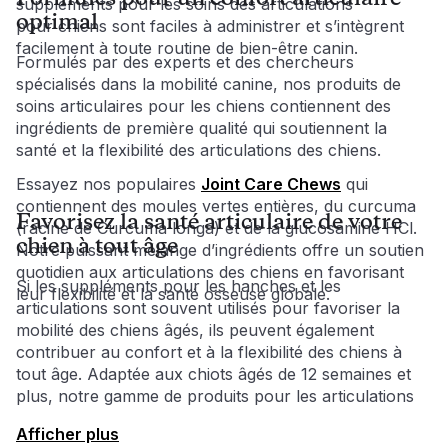
suppléments pour les soins des articulations 
optimal
pour chiens sont faciles à administrer et s’intègrent 
facilement à toute routine de bien-être canin. 
Formulés par des experts et des chercheurs 
spécialisés dans la mobilité canine, nos produits de 
soins articulaires pour les chiens contiennent des 
ingrédients de première qualité qui soutiennent la 
santé et la flexibilité des articulations des chiens.
Essayez nos populaires 
Joint Care Chews
 qui 
contiennent des moules vertes entières, du curcuma 
Favorisez la santé articulaire de votre
(racine de Curcuma longa) et de la glucosamine HCl. 
chien à tout âge
Notre puissant mélange d’ingrédients offre un soutien 
quotidien aux articulations des chiens en favorisant 
Si les suppléments pour les hanches et les 
leur flexibilité et la santé osseuse globale. 
articulations sont souvent utilisés pour favoriser la 
mobilité des chiens âgés, ils peuvent également 
contribuer au confort et à la flexibilité des chiens à 
tout âge. Adaptée aux chiots âgés de 12 semaines et 
plus, notre gamme de produits pour les articulations 
apporte un soutien supplémentaire au développement 
Afficher plus
sain des os et des articulations de votre chien à 