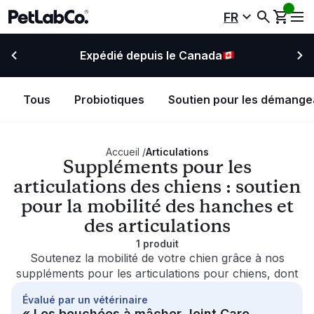
FR
Expédié depuis le Canada
Tous
Probiotiques
Soutien pour les démange
Accueil
/
Articulations
Suppléments pour les
articulations des chiens : soutien
pour la mobilité des hanches et
des articulations
1
produit
Soutenez la mobilité de votre chien grâce à nos
suppléments pour les articulations pour chiens, dont
l’efficacité est supportée par la recherche. Nos
Évalué par un vétérinaire
bouchées à mâcher pour chiens sont conçues pour
« Les bouchées à mâcher Joint Care