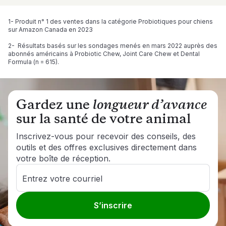
sur la science, dédiées au développement de produits 
engagement en matière de sécurité et de qualité.
uniques et à la recherche clinique. L'emballage peut varier 
1- Produit n° 1 des ventes dans la catégorie Probiotiques pour chiens 
pendant cette transition, mais nos formules éprouvées et 
sur Amazon Canada en 2023 
notre service attentionné restent les mêmes.
2-  Résultats basés sur les sondages menés en mars 2022 auprès des 
abonnés américains à Probiotic Chew, Joint Care Chew et Dental 
Formula (n = 615). 
Gardez une
longueur d’avance
sur la santé de votre animal
Inscrivez-vous pour recevoir des conseils, des
outils et des offres exclusives directement dans
votre boîte de réception.
Entrez votre courriel
S’inscrire