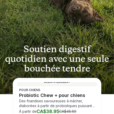
Soutien digestif
quotidien avec une seule
bouchée tendre
POUR CHIENS
Probiotic Chew + pour chiens
Des friandises savoureuses à mâcher,
élaborées à partir de probiotiques puissants
pour chiens, afin de favoriser une bonne
CA$38.95
À partir de
CA$48.69