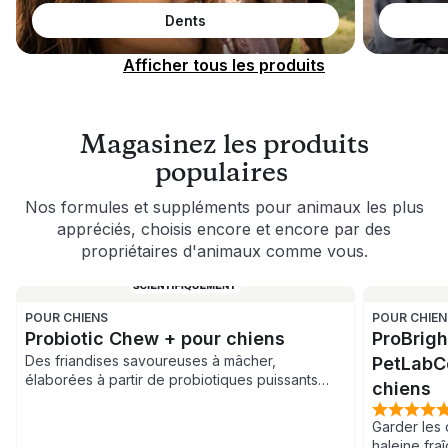
Dents
Afficher tous les produits
Magasinez les produits
populaires
Nos formules et suppléments pour animaux les plus
appréciés, choisis encore et encore par des
propriétaires d'animaux comme vous.
POUR CHIENS
POUR CHIEN
Probiotic Chew + pour chiens
ProBrig
Des friandises savoureuses à mâcher,
PetLabCo
élaborées à partir de probiotiques puissants
chiens
pour chiens, afin de favoriser une bonne santé
digestive, de soulager les allergies saisonnières
Garder les 
et de stimuler une production saine de levures.
haleine fraî