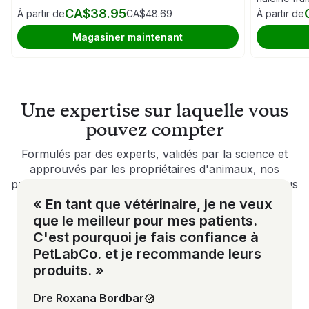
CA$38.95
À partir de
CA$48.69
À partir de
Magasiner maintenant
Une expertise sur laquelle vous
pouvez compter
Formulés par des experts, validés par la science et
approuvés par les propriétaires d'animaux, nos
produits sont conçus pour offrir des résultats qui vous
donneront entière satisfaction.
« En tant que vétérinaire, je ne veux
que le meilleur pour mes patients.
C'est pourquoi je fais confiance à
PetLabCo. et je recommande leurs
produits. »
Dre Roxana Bordbar