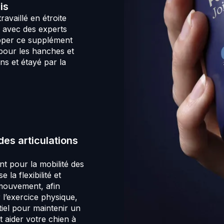
Veuillez noter 
is
articulai
produire dans 
ingrédien
availlé en étroite
et à main
n avec des experts
favorisan
pper ce supplément
pour les hanches et
ons et étayé par la
Favoris
Nos supp
de la re
vie actif
articulat
pendant 
chiens de
 des articulations
quotidie
t pour la mobilité des
Souteni
e la flexibilité et
Si les ch
 mouvement, afin
suppléme
 l’exercice physique,
pour les 
tiel pour maintenir un
comme su
t aider votre chien à