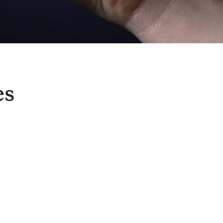
hiens adultes. Offrez à votre chien un soutien
ntaire pour le développement sain de ses os et
rticulations pendant ses années de croissance.
es