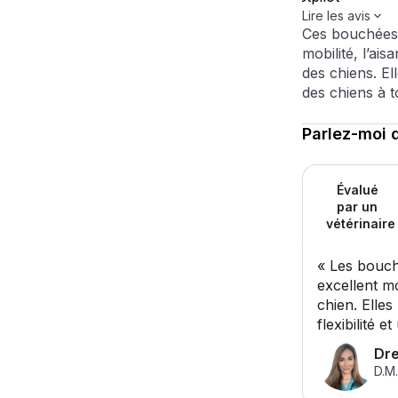
Lire les avis
Ces bouchées 
mobilité, l’ais
des chiens. El
des chiens à t
parlez-moi 
Évalué
par un
vétérinair
« Les bouc
excellent m
chien. Elles
flexibilité e
Dr
D.M