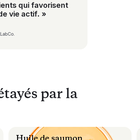
ients qui favorisent
de vie actif. »
tLabCo.
étayés par la
Huile de saumon