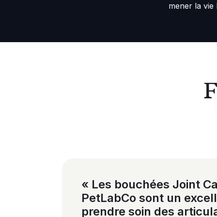
mener la vie 
F
« Les bouchées Joint C
PetLabCo sont un excel
prendre soin des articul