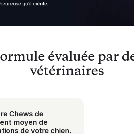
jeunes c
heureuse qu’il mérite.
suppléme
de ses a
ormule évaluée par d
vétérinaires
are Chews de
lent moyen de
ations de votre chien.