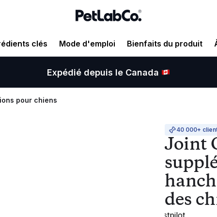
rédients clés
Mode d'emploi
Bienfaits du produit
Expédié depuis le Canada
ions pour chiens
40 000+ client
Joint 
supplé
hanche
des ch
Trustpilot