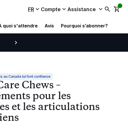
FR
Compte
Assistance
À quoi s'attendre
Avis
Pourquoi s’abonner?
Livraison gratuite valant C
sur toutes les commandes d’abo
s au Canada lui font confiance
Care Chews –
ments pour les
s et les articulations
iens