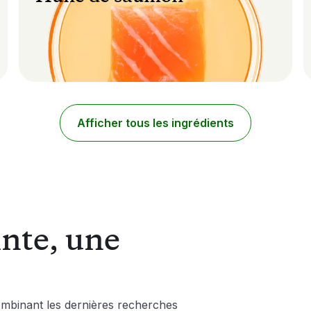
Une source riche en acides gras oméga-3 et
6 qui contribue à la flexibilité articulaire, à la
santé immunitaire et à l’aisance dans les
activités quotidiennes.
Aide à maintenir une réaction
inflammatoire normale et la mobilité
articulaire
Afficher tous les ingrédients
Soutient la santé du système immunitaire
et offre des bienfaits antioxydants
Favorise la santé des hanches, des
articulations et du cartilage
inte, une
ombinant les dernières recherches