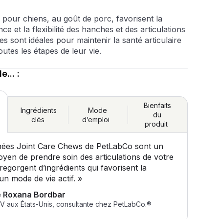
pour chiens, au goût de porc, favorisent la
ance et la flexibilité des hanches et des articulations
les sont idéales pour maintenir la santé articulaire
outes les étapes de leur vie.
de...
:
Bienfaits
Ingrédients
Mode
du
clés
d’emploi
e
produit
hées Joint Care Chews de PetLabCo sont un
oyen de prendre soin des articulations de votre
 regorgent d’ingrédients qui favorisent la
t un mode de vie actif. »
e Roxana Bordbar
.V aux États-Unis, consultante chez PetLabCo.®